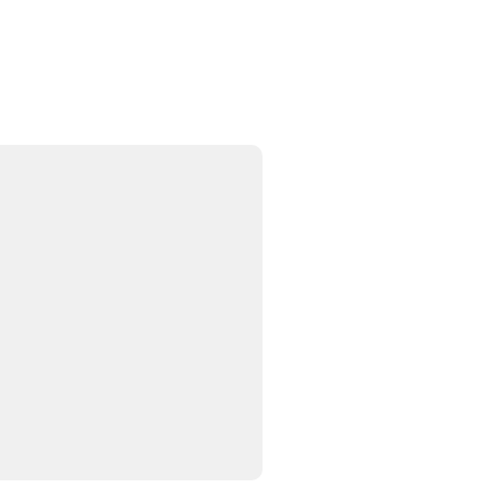
服务支持
111 0000
1111
常见问题