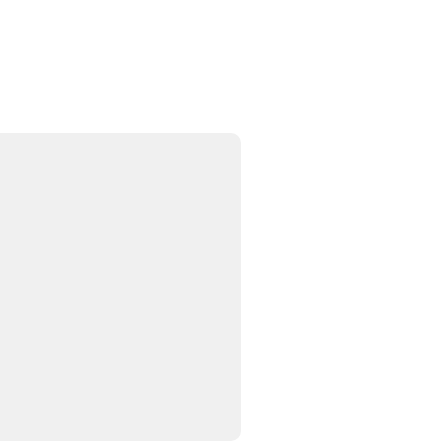
服务支持
111 0000
1111
常见问题