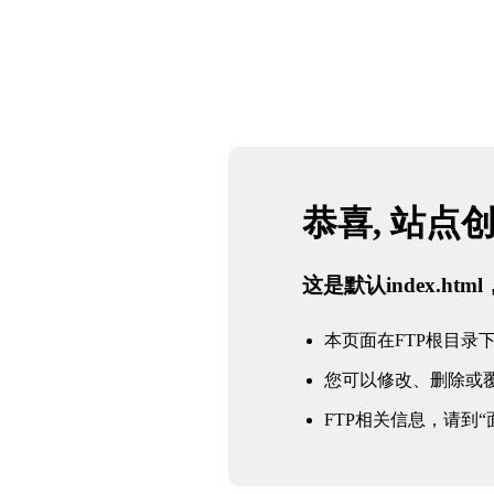
网站地图
金年会|金年会·jinnian(金字招牌)诚信至上
公司动态